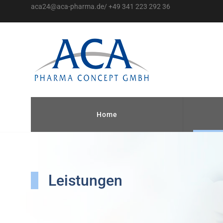
aca24@aca-pharma.de/ +49 341 223 292 36
Home
Leistungen