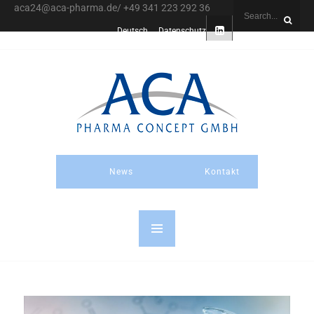
aca24@aca-pharma.de/ +49 341 223 292 36
Deutsch
Datenschutz
News
Kontakt