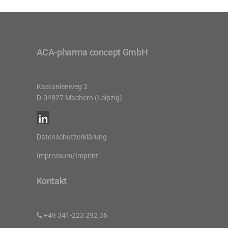
ACA-pharma concept GmbH
Kastanienweg 2
D-04827 Machern (Leipzig)
Datenschutzerklärung
Impressum/Imprint
Kontakt
+49 341-223 292 36