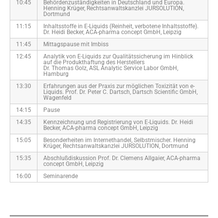
10:45
Behördenzuständigkeiten in Deutschland und Europa.
Henning Krüger, Rechtsanwaltskanzlei JURSOLUTION,
Dortmund
11:15
Inhaltsstoffe in E-Liquids (Reinheit, verbotene Inhaltsstoffe).
Dr. Heidi Becker, ACA-pharma concept GmbH, Leipzig
11:45
Mittagspause mit Imbiss
12:45
Analytik von E-Liquids zur Qualitätssicherung im Hinblick
auf die Produkthaftung des Herstellers
Dr. Thomas Golz, ASL Analytic Service Labor GmbH,
Hamburg
13:30
Erfahrungen aus der Praxis zur möglichen Toxizität von e-
Liquids. Prof. Dr. Peter C. Dartsch, Dartsch Scientific GmbH,
Wagenfeld
14:15
Pause
14:35
Kennzeichnung und Registrierung von E-Liquids. Dr. Heidi
Becker, ACA-pharma concept GmbH, Leipzig
15:05
Besonderheiten im Internethandel, Selbstmischer. Henning
Krüger, Rechtsanwaltskanzlei JURSOLUTION, Dortmund
15:35
Abschlußdiskussion Prof. Dr. Clemens Allgaier, ACA-pharma
concept GmbH, Leipzig
16:00
Seminarende