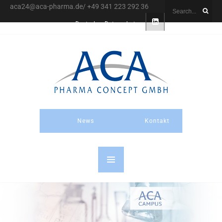
aca24@aca-pharma.de/ +49 341 223 292 36
Deutsch
Datenschutz
News
Kontakt