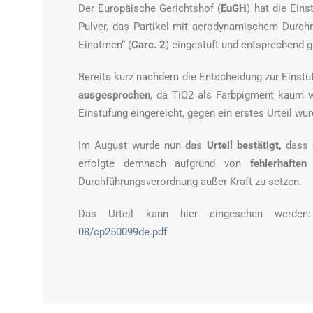
Der Europäische Gerichtshof (
EuGH
) hat die Eins
Pulver, das Partikel mit aerodynamischem Durch
Einatmen“ (
Carc. 2
) eingestuft und entsprechend 
Bereits kurz nachdem die Entscheidung zur Einstuf
ausgesprochen
, da TiO2 als Farbpigment kaum 
Einstufung eingereicht, gegen ein erstes Urteil wu
Im August wurde nun das
Urteil bestätigt,
dass d
erfolgte demnach aufgrund von
fehlerhaften
Durchführungsverordnung außer Kraft zu setzen.
Das Urteil kann hier eingesehen werde
08/cp250099de.pdf