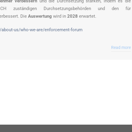
tnehmer verbessern
und die Durchsetzung stärken, indem es die
CH zuständigen Durchsetzungsbehörden und den für
erbessert. Die
Auswertung
wird in
2028
erwartet.
u/about-us/who-we-are/enforcement-forum
Read more