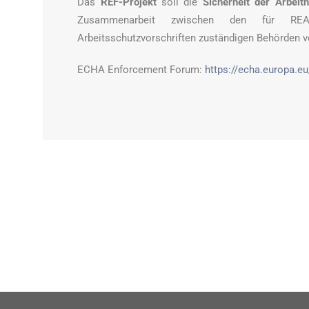
Das
REF-Projekt
soll die
Sicherheit der Arbei
Zusammenarbeit zwischen den für REA
Arbeitsschutzvorschriften zuständigen Behörden v
ECHA Enforcement Forum:
https://echa.europa.e