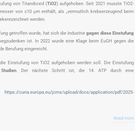
tufung von Titandioxid (
TiO2
) aufgehoben. Seit 2021 musste TiO2-
messer von ≤10 μm enthält, als „vermutlich krebserzeugend beim
gekennzeichnet werden.
ung getroffen wurde, hat sich die Industrie
gegen diese Einstufung
wegzudenken ist. In 2022 wurde eine Klage beim EuGH gegen die
rde Berufung eingereicht.
ie Einstufung von TiO2 aufgehoben werden soll. Die Einstufung
 Studien
. Der nächste Schritt ist, die 14. ATP durch eine
n:
https://curia.europa.eu/jcms/upload/docs/application/pdf/2025-
Read more