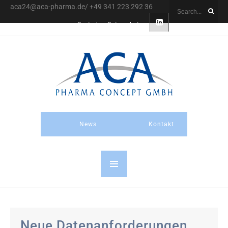
aca24@aca-pharma.de/ +49 341 223 292 36
Deutsch
Datenschutz
News
Kontakt
Neue Datenanforderungen