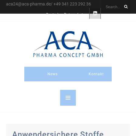
aca24@aca-pharma.de/ +49 341 223 292 36
Deutsch
Datenschutz
News
Kontakt
Anwendersichere Stoffe,