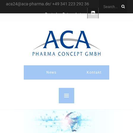
aca24@aca-pharma.de/ +49 341 223 292 36
Deutsch
Datenschutz
News
Kontakt